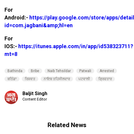
For
Android:-
https://play.google.com/store/apps/detai
id=com.jagbani&amp;hl=en
For
IOS:-
https://itunes.apple.com/in/app/id538323711?
mt=8
Bathinda
Bribe
Naib Tehsildar
Patwali
Arrested
ਬਠਿੰਡਾ
ਰਿਸ਼ਵਤ
ਨਾਇਬ ਤਹਿਸੀਲਦਾਰ
ਪਟਵਾਲੀ
ਗ੍ਰਿਫਤਾਰ
Baljit Singh
Content Editor
Related News