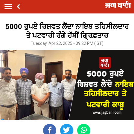
5000 ਰੁਪਏ ਰਿਸ਼ਵਤ ਲੈਂਦਾ ਨਾਇਬ ਤਹਿਸੀਲਦਾਰ
ਤੇ ਪਟਵਾਰੀ ਰੰਗੇ ਹੱਥੀਂ ਗ੍ਰਿਫ਼ਤਾਰ
Tuesday, Apr 22, 2025 - 09:22 PM (IST)