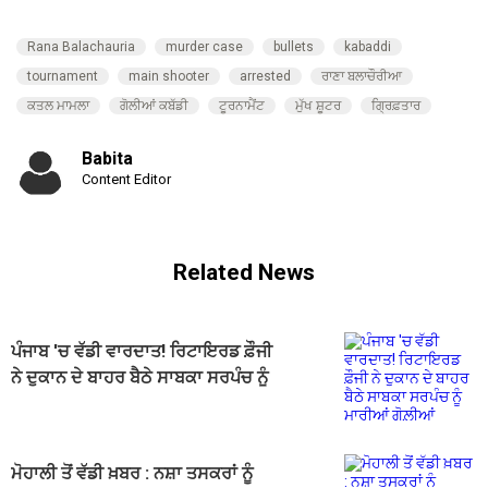
Rana Balachauria
murder case
bullets
kabaddi
tournament
main shooter
arrested
ਰਾਣਾ ਬਲਾਚੌਰੀਆ
ਕਤਲ ਮਾਮਲਾ
ਗੋਲੀਆਂ ਕਬੱਡੀ
ਟੂਰਨਾਮੈਂਟ
ਮੁੱਖ ਸ਼ੂਟਰ
ਗ੍ਰਿਫ਼ਤਾਰ
Babita
Content Editor
Related News
ਪੰਜਾਬ 'ਚ ਵੱਡੀ ਵਾਰਦਾਤ! ਰਿਟਾਇਰਡ ਫ਼ੌਜੀ
ਨੇ ਦੁਕਾਨ ਦੇ ਬਾਹਰ ਬੈਠੇ ਸਾਬਕਾ ਸਰਪੰਚ ਨੂੰ
ਮਾਰੀਆਂ ਗੋਲ਼ੀਆਂ
ਮੋਹਾਲੀ ਤੋਂ ਵੱਡੀ ਖ਼ਬਰ : ਨਸ਼ਾ ਤਸਕਰਾਂ ਨੂੰ