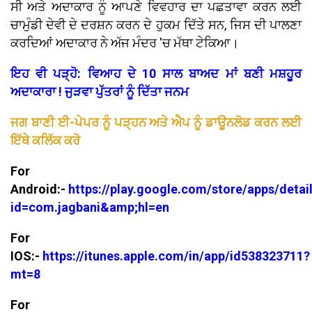
ਸੀ ਅਤੇ ਅਦਾਕਾਰ ਨੂੰ ਆਪਣੇ ਵਿਵਹਾਰ ਦਾ ਪਛਤਾਵਾ ਕਰਨ ਲਈ
ਚਾਮੁੰਡੀ ਦੇਵੀ ਦੇ ਦਰਸ਼ਨ ਕਰਨ ਦੇ ਹੁਕਮ ਦਿੱਤੇ ਸਨ, ਜਿਸ ਦੀ ਪਾਲਣਾ
ਕਰਦਿਆਂ ਅਦਾਕਾਰ ਨੇ ਅੱਜ ਮੰਦਰ 'ਚ ਮੱਥਾ ਟੇਕਿਆ।
ਇਹ ਵੀ ਪੜ੍ਹੋ: ਵਿਆਹ ਦੇ 10 ਸਾਲ ਬਾਅਦ ਮਾਂ ਬਣੀ ਮਸ਼ਹੂਰ
ਅਦਾਕਾਰਾ ! ਜੁੜਵਾ ਪੁੱਤਰਾਂ ਨੂੰ ਦਿੱਤਾ ਜਨਮ
ਜਗ ਬਾਣੀ ਈ-ਪੇਪਰ ਨੂੰ ਪੜ੍ਹਨ ਅਤੇ ਐਪ ਨੂੰ ਡਾਊਨਲੋਡ ਕਰਨ ਲਈ
ਇੱਥੇ ਕਲਿੱਕ ਕਰੋ
For
Android:-
https://play.google.com/store/apps/detai
id=com.jagbani&amp;hl=en
For
IOS:-
https://itunes.apple.com/in/app/id538323711?
mt=8
For