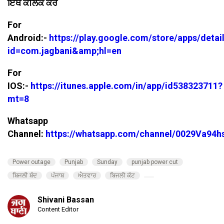
ਇੱਥੇ ਕਲਿੱਕ ਕਰੋ
For
Android:-
https://play.google.com/store/apps/detai
id=com.jagbani&amp;hl=en
For
IOS:-
https://itunes.apple.com/in/app/id538323711?
mt=8
Whatsapp
Channel:
https://whatsapp.com/channel/0029Va94
Power outage
Punjab
Sunday
punjab power cut
ਬਿਜਲੀ ਬੰਦ
ਪੰਜਾਬ
ਐਤਵਾਰ
ਬਿਜਲੀ ਕੱਟ
Shivani Bassan
Content Editor