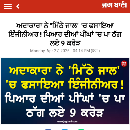
ਅਦਾਕਾਰਾ ਨੇ ''ਮਿੱਠੇ ਜਾਲ'' ''ਚ ਫਸਾਇਆ
ਇੰਜੀਨੀਅਰ ! ਪਿਆਰ ਦੀਆਂ ਪੀਂਘਾਂ ''ਚ ਪਾ ਠੱਗ
ਲਏ 9 ਕਰੋੜ
Monday, Apr 27, 2026 - 04:14 PM (IST)