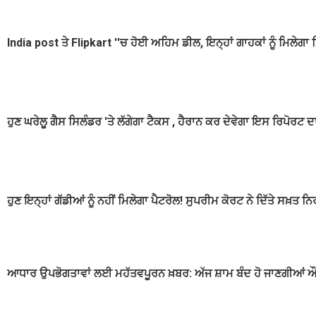
India post ਤੇ Flipkart ''ਚ ਹੋਈ ਅਹਿਮ ਡੀਲ, ਇਨ੍ਹਾਂ ਗਾਹਕਾਂ ਨੂੰ ਮਿਲੇਗਾ 
ਹੁਣ ਘਰੇਲੂ ਗੈਸ ਸਿਲੰਡਰ 'ਤੇ ਲੱਗੇਗਾ ਟੈਕਸ , ਹੈਰਾਨ ਕਰ ਦੇਵੇਗਾ ਇਸ ਰਿਪੋਰਟ 
ਹੁਣ ਇਨ੍ਹਾਂ ਗੱਡੀਆਂ ਨੂੰ ਨਹੀਂ ਮਿਲੇਗਾ ਪੈਟਰੋਲ! ਸੁਪਰੀਮ ਕੋਰਟ ਨੇ ਦਿੱਤੇ ਸਖ਼ਤ ਨਿ
ਆਧਾਰ ਉਪਭੋਗਤਾਵਾਂ ਲਈ ਮਹੱਤਵਪੂਰਨ ਖ਼ਬਰ: ਅੱਜ ਸ਼ਾਮ ਬੰਦ ਹੋ ਜਾਣਗੀਆਂ ਔਨ