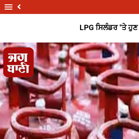
LPG ਸਿਲੰਡਰ ''ਤੇ ਹੁਣ