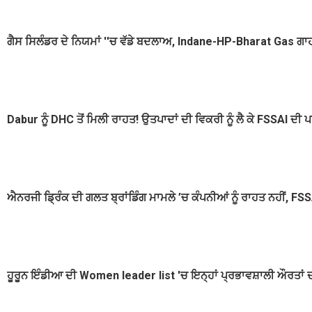
ਗੈਸ ਸਿਲੰਡਰ ਦੇ ਨਿਯਮਾਂ ''ਚ ਵੱਡੇ ਬਦਲਾਅ, Indane-HP-Bharat Gas ਗਾ
Dabur ਨੂੰ DHC ਤੋਂ ਮਿਲੀ ਰਾਹਤ! ਉਤਪਾਦਾਂ ਦੀ ਵਿਕਰੀ ਨੂੰ ਲੈ ਕੇ FSSAI ਦੀ ਪਾਬ
ਐਨਰਜੀ ਡ੍ਰਿੰਕ ਦੀ ਗਲਤ ਬ੍ਰਾਂਡਿੰਗ ਮਾਮਲੇ ’ਚ ਕੰਪਨੀਆਂ ਨੂੰ ਰਾਹਤ ਨਹੀਂ, FSSA
ਹੂਰੂਨ ਇੰਡੀਆ ਦੀ Women leader list 'ਚ ਇਨ੍ਹਾਂ ਪ੍ਰਭਾਵਸ਼ਾਲੀ ਔਰਤਾਂ ਦ