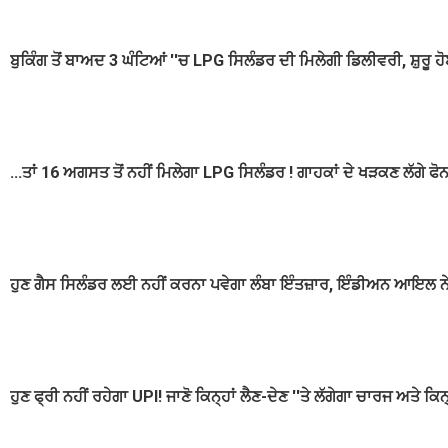
ਬੁਕਿੰਗ ਤੋਂ ਬਾਅਦ 3 ਘੰਟਿਆਂ ''ਚ LPG ਸਿਲੰਡਰ ਦੀ ਮਿਲੇਗੀ ਡਿਲੀਵਰੀ, ਸ਼ੁਰੂ
...ਤਾਂ 16 ਅਗਸਤ ਤੋਂ ਨਹੀਂ ਮਿਲੇਗਾ LPG ਸਿਲੰਡਰ ! ਗਾਹਕਾਂ ਦੇ ਖੜਕਣ ਲੱਗੇ ਫੋ
ਹੁਣ ਗੈਸ ਸਿਲੰਡਰ ਲਈ ਨਹੀਂ ਕਰਨਾ ਪਵੇਗਾ ਲੰਬਾ ਇੰਤਜ਼ਾਰ, ਇੰਡੀਅਨ ਆਇਲ ਨੇ 
ਹੁਣ ਫ੍ਰੀ ਨਹੀਂ ਰਹੇਗਾ UPI! ਜਾਣੋ ਕਿਨ੍ਹਾਂ ਲੈਣ-ਦੇਣ ''ਤੇ ਲੱਗੇਗਾ ਚਾਰਜ ਅਤੇ ਕਿਨ੍ਹ