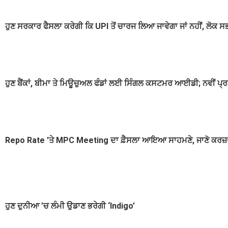
ਹੁਣ ਸਰਕਾਰ ਫੈਸਲਾ ਕਰੇਗੀ ਕਿ UPI ਤੋਂ ਚਾਰਜ ਲਿਆ ਜਾਵੇਗਾ ਜਾਂ ਨਹੀਂ, ਲੋਕ 
ਹੁਣ ਬੈਂਕਾਂ, ਬੀਮਾ ਤੇ ਮਿਊਚੁਅਲ ਫੰਡਾਂ ਲਈ ਸਿੰਗਲ ਕਸਟਮਰ ਆਈਡੀ; ਨਵੀਂ ਪ੍ਰ
Repo Rate 'ਤੇ MPC Meeting ਦਾ ਫ਼ੈਸਲਾ ਆਇਆ ਸਾਹਮਣੇ, ਜਾਣੋ ਕਰਜ਼ਦਾਰਾ
ਹੁਣ ਦੁਨੀਆ ’ਚ ਲੰਮੀ ਉਡਾਣ ਭਰੇਗੀ ‘Indigo’