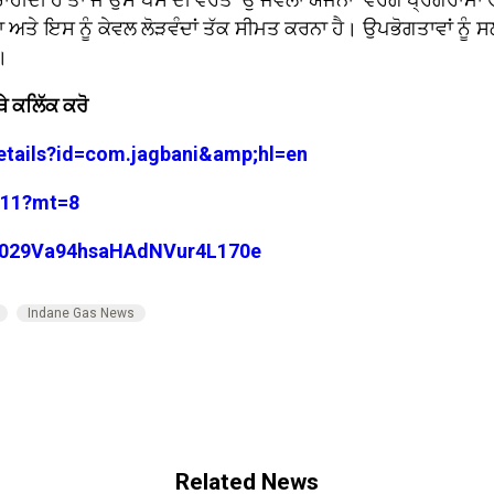
ਅਤੇ ਇਸ ਨੂੰ ਕੇਵਲ ਲੋੜਵੰਦਾਂ ਤੱਕ ਸੀਮਤ ਕਰਨਾ ਹੈ। ਉਪਭੋਗਤਾਵਾਂ ਨੂੰ 
।
ੇ ਕਲਿੱਕ ਕਰੋ
details?id=com.jagbani&amp;hl=en
3711?mt=8
/0029Va94hsaHAdNVur4L170e
Indane Gas News
Related News