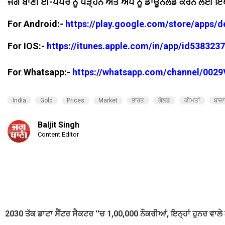
ਜਗ ਬਾਣੀ ਈ-ਪੇਪਰ ਨੂੰ ਪੜ੍ਹਨ ਅਤੇ ਐਪ ਨੂੰ ਡਾਊਨਲੋਡ ਕਰਨ ਲਈ ਇੱਥ
For Android:-
https://play.google.com/store/apps/
For IOS:-
https://itunes.apple.com/in/app/id53832
For Whatsapp:-
https://whatsapp.com/channel/00
India
Gold
Prices
Market
ਭਾਰਤ
ਗੋਲਡ
ਕੀਮਤਾਂ
ਬਾਜ਼
Baljit Singh
Content Editor
2030 ਤੱਕ ਡਾਟਾ ਸੈਂਟਰ ਸੈਕਟਰ ''ਚ 1,00,000 ਨੌਕਰੀਆਂ, ਇਨ੍ਹਾਂ ਹੁਨਰ ਵਾਲੇ ਲ