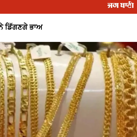
ਨੇ ਡਿੱਗਣਗੇ ਭਾਅ