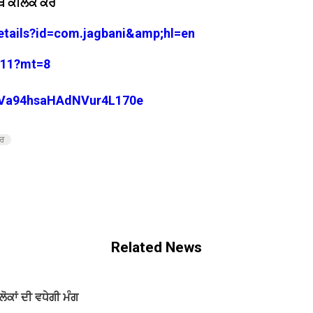
ੇ ਕਲਿੱਕ ਕਰੋ
details?id=com.jagbani&amp;hl=en
3711?mt=8
29Va94hsaHAdNVur4L170e
ਾਰ
Related News
ੋਕਾਂ ਦੀ ਵਧੇਗੀ ਮੰਗ