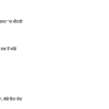
ਿਸਟ ''ਚ ਐਂਟਰੀ
ਭ ਤੋਂ ਅੱਗੇ
 ਲੱਗੇ ਇਹ ਦੋਸ਼