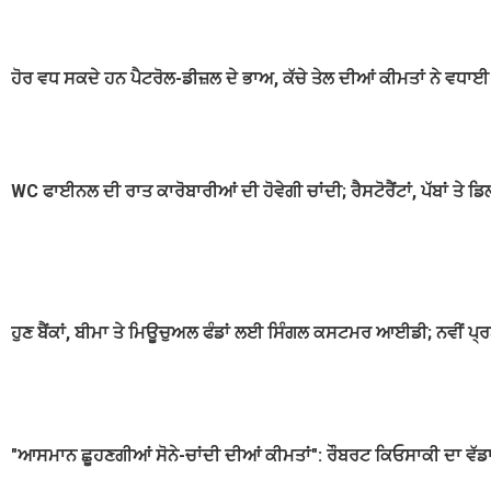
ਹੋਰ ਵਧ ਸਕਦੇ ਹਨ ਪੈਟਰੋਲ-ਡੀਜ਼ਲ ਦੇ ਭਾਅ, ਕੱਚੇ ਤੇਲ ਦੀਆਂ ਕੀਮਤਾਂ ਨੇ ਵਧਾਈ 
WC ਫਾਈਨਲ ਦੀ ਰਾਤ ਕਾਰੋਬਾਰੀਆਂ ਦੀ ਹੋਵੇਗੀ ਚਾਂਦੀ; ਰੈਸਟੋਰੈਂਟਾਂ, ਪੱਬਾਂ ਤੇ 
ਹੁਣ ਬੈਂਕਾਂ, ਬੀਮਾ ਤੇ ਮਿਊਚੁਅਲ ਫੰਡਾਂ ਲਈ ਸਿੰਗਲ ਕਸਟਮਰ ਆਈਡੀ; ਨਵੀਂ ਪ੍ਰ
"ਆਸਮਾਨ ਛੂਹਣਗੀਆਂ ਸੋਨੇ-ਚਾਂਦੀ ਦੀਆਂ ਕੀਮਤਾਂ": ਰੌਬਰਟ ਕਿਓਸਾਕੀ ਦਾ ਵੱਡਾ 