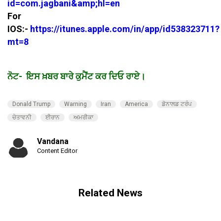
id=com.jagbani&amp;hl=en
For
IOS:-
https://itunes.apple.com/in/app/id538323711?
mt=8
ਨੋਟ- ਇਸ ਖ਼ਬਰ ਬਾਰੇ ਕੁਮੈਂਟ ਕਰ ਦਿਓ ਰਾਏ।
Donald Trump
Warning
Iran
America
ਡੋਨਾਲਡ ਟਰੰਪ
ਚੇਤਾਵਨੀ
ਈਰਾਨ
ਅਮਰੀਕਾ
Vandana
Content Editor
Related News