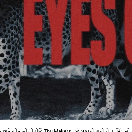
 ਅਤੇ ਗੀਤ ਦੀ ਵੀਡੀਓ Thu Makers ਵਲੋਂ ਬਣਾਈ ਗਈ ਹੈ । ਸਿੱਧੂ ਦੀ ਮੌ