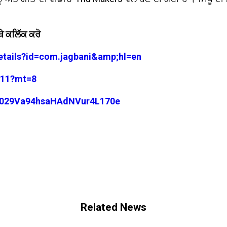
ੇ ਕਲਿੱਕ ਕਰੋ
details?id=com.jagbani&amp;hl=en
3711?mt=8
/0029Va94hsaHAdNVur4L170e
Related News