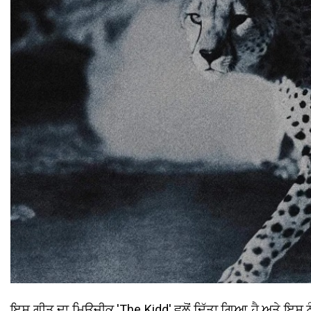
ਇਸ ਗੀਤ ਦਾ ਮਿਊਜੀਕ 'The Kidd' ਵਲੋਂ ਦਿੱਤਾ ਗਿਆ ਹੈ ਅਤੇ ਇਸ ਨੂੰ