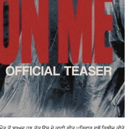
ਤ ਤੋਂ ਬਾਅਦ ਹੁਣ ਤੱਕ ਉਸ ਦੇ ਕਾਫੀ ਗੀਤ ਪਰਿਵਾਰ ਵਲੋਂ ਰਿਲੀਜ਼ ਕੀਤੇ