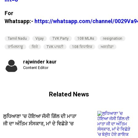
For
Whatsapp:-
https://whatsapp.com/channel/0029V
Tamil Nadu
Vijay
TVK Party
108 MLAs
resignation
ਤਾਮਿਲਨਾਡੂ
ਵਿਜੇ
TVK ਪਾਰਟੀ
108 ਵਿਧਾਇਕ
ਅਸਤੀਫ਼ਾ
rajwinder kaur
Content Editor
Related News
ਲੁਧਿਆਣਾ 'ਚ ਹੋਇਆ ਜੱਸੀ ਗਿੱਲ ਦੀ ਮਾਤਾ
ਜੀ ਦਾ ਅੰਤਿਮ ਸੰਸਕਾਰ, ਮਾਂ ਦੇ ਵਿਛੋੜੇ 'ਚ
ਬੇਸੁੱਧ ਹੋਏ ਗਾਇਕ