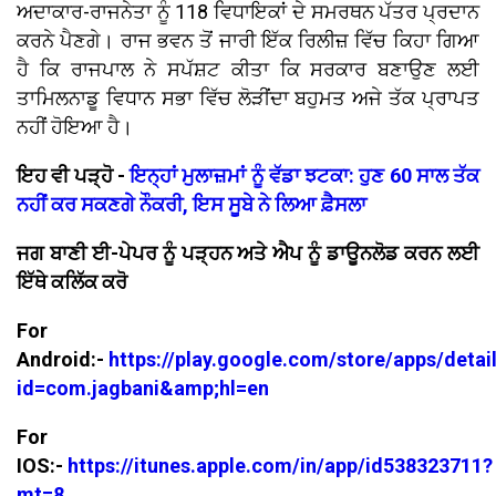
ਅਦਾਕਾਰ-ਰਾਜਨੇਤਾ ਨੂੰ 118 ਵਿਧਾਇਕਾਂ ਦੇ ਸਮਰਥਨ ਪੱਤਰ ਪ੍ਰਦਾਨ
ਕਰਨੇ ਪੈਣਗੇ। ਰਾਜ ਭਵਨ ਤੋਂ ਜਾਰੀ ਇੱਕ ਰਿਲੀਜ਼ ਵਿੱਚ ਕਿਹਾ ਗਿਆ
ਹੈ ਕਿ ਰਾਜਪਾਲ ਨੇ ਸਪੱਸ਼ਟ ਕੀਤਾ ਕਿ ਸਰਕਾਰ ਬਣਾਉਣ ਲਈ
ਤਾਮਿਲਨਾਡੂ ਵਿਧਾਨ ਸਭਾ ਵਿੱਚ ਲੋੜੀਂਦਾ ਬਹੁਮਤ ਅਜੇ ਤੱਕ ਪ੍ਰਾਪਤ
ਨਹੀਂ ਹੋਇਆ ਹੈ।
ਇਹ ਵੀ ਪੜ੍ਹੋ -
ਇਨ੍ਹਾਂ ਮੁਲਾਜ਼ਮਾਂ ਨੂੰ ਵੱਡਾ ਝਟਕਾ: ਹੁਣ 60 ਸਾਲ ਤੱਕ
ਨਹੀਂ ਕਰ ਸਕਣਗੇ ਨੌਕਰੀ, ਇਸ ਸੂਬੇ ਨੇ ਲਿਆ ਫ਼ੈਸਲਾ
ਜਗ ਬਾਣੀ ਈ-ਪੇਪਰ ਨੂੰ ਪੜ੍ਹਨ ਅਤੇ ਐਪ ਨੂੰ ਡਾਊਨਲੋਡ ਕਰਨ ਲਈ
ਇੱਥੇ ਕਲਿੱਕ ਕਰੋ
For
Android:-
https://play.google.com/store/apps/detai
id=com.jagbani&amp;hl=en
For
IOS:-
https://itunes.apple.com/in/app/id538323711?
mt=8