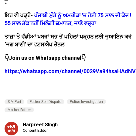
ਹੈ।
ਇਹ ਵੀ ਪੜ੍ਹੋੋ-
ਪੰਜਾਬੀ ਮੁੰਡੇ ਨੂੰ ਅਮਰੀਕਾ 'ਚ ਹੋਈ 75 ਸਾਲ ਦੀ ਕੈਦ !
55 ਸਾਲ ਤੱਕ ਨਹੀਂ ਮਿਲੇਗੀ ਜ਼ਮਾਨਤ, ਜਾਣੋ ਵਜ੍ਹਾ
ਤਾਜ਼ਾ ਤੇ ਵੱਡੀਆਂ ਖ਼ਬਰਾਂ ਸਭ ਤੋਂ ਪਹਿਲਾਂ ਪੜ੍ਹਨ ਲਈ ਜੁਆਇਨ ਕਰੋ
‘ਜਗ ਬਾਣੀ’ ਦਾ ਵਟਸਐਪ ਚੈਨਲ
👇Join us on Whatsapp channel👇
https://whatsapp.com/channel/0029Va94hsaHAdNV
SIM Port
Father Son Dispute
Police Investigation
Mother Father
Harpreet SIngh
Content Editor