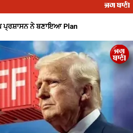
ਟਰੰਪ ਪ੍ਰਸ਼ਾਸਨ ਨੇ ਬਣਾਇਆ Plan