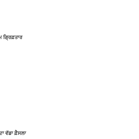
਼ਮ ਗ੍ਰਿਫ਼ਤਾਰ
 ਵੱਡਾ ਫ਼ੈਸਲਾ