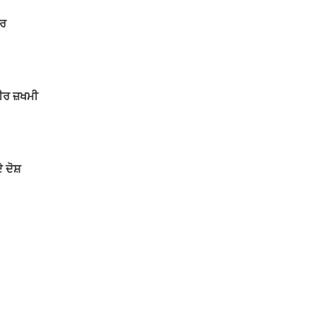
ੇਰ
ੀਰ ਜ਼ਖਮੀ
 ਦੋਸ਼