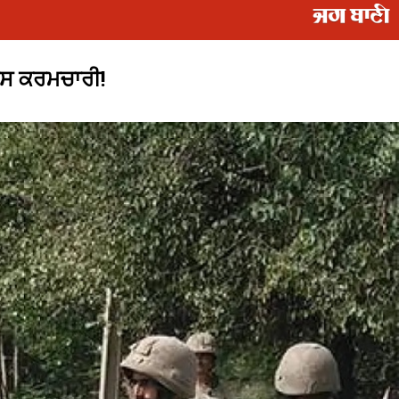
ੁਲਸ ਕਰਮਚਾਰੀ!