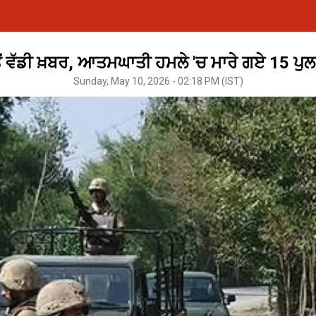
ਂ ਵੱਡੀ ਖ਼ਬਰ, ਆਤਮਘਾਤੀ ਹਮਲੇ 'ਚ ਮਾਰੇ ਗਏ 15 ਪ
Sunday, May 10, 2026 - 02:18 PM (IST)