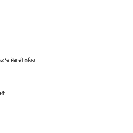
ੁਲਕ 'ਚ ਸੋਗ ਦੀ ਲਹਿਰ
ਖਮੀ