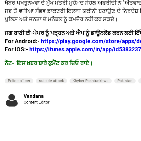
ਖੈਬਰ ਪਖਤੂਨਖਵਾ ਦੇ ਮੁੱਖ ਮੰਤਰੀ ਮੁਹੰਮਦ ਸੋਹੇਲ ਅਫਰੀਦੀ ਨੇ "ਅੱਤਵਾਦ
ਸਭ ਤੋਂ ਵਧੀਆ ਸੰਭਵ ਡਾਕਟਰੀ ਇਲਾਜ ਯਕੀਨੀ ਬਣਾਉਣ ਦੇ ਨਿਰਦੇਸ਼ ਦਿੱ
ਪੁਲਿਸ ਅਤੇ ਜਨਤਾ ਦੇ ਮਨੋਬਲ ਨੂੰ ਕਮਜ਼ੋਰ ਨਹੀਂ ਕਰ ਸਕਦੇ।
ਜਗ ਬਾਣੀ ਈ-ਪੇਪਰ ਨੂੰ ਪੜ੍ਹਨ ਅਤੇ ਐਪ ਨੂੰ ਡਾਊਨਲੋਡ ਕਰਨ ਲਈ ਇੱਥ
For Android:-
https://play.google.com/store/apps/
For IOS:-
https://itunes.apple.com/in/app/id53832
ਨੋਟ- ਇਸ ਖ਼ਬਰ ਬਾਰੇ ਕੁਮੈਂਟ ਕਰ ਦਿਓ ਰਾਏ।
Police officer
suicide attack
Khyber Pakhtunkhwa
Pakistan
Vandana
Content Editor