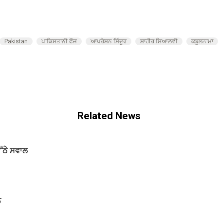
Pakistan
ਪਾਕਿਸਤਾਨੀ ਫੌਜ
ਆਪਰੇਸ਼ਨ ਸਿੰਦੂਰ
ਸ਼ਾਹੀਰ ਸਿਆਲਵੀ
ਕਬੂਲਨਾਮਾ
Related News
ਉੱਠੇ ਸਵਾਲ
ਨ