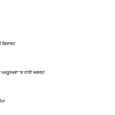
ਆਈ ਗਿਰਾਵਟ
ਖੈਬਰ ਪਖਤੂਨਖਵਾ 'ਚ ਹਾਈ ਅਲਰਟ
ੱਪਾ