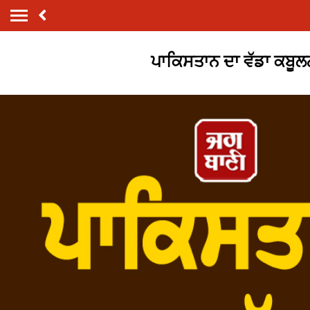
ਪਾਕਿਸਤਾਨ ਦਾ ਵੱਡਾ ਕਬੂਲਨ