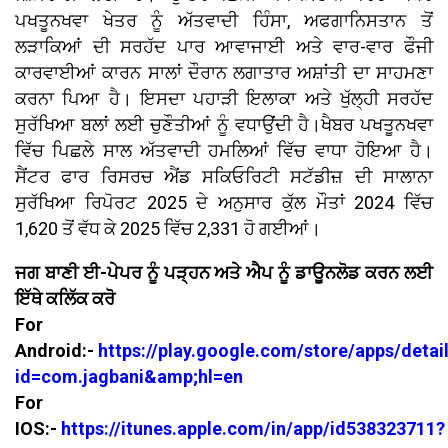
ਪਖਤੂਨਖਵਾ ਖੇਤਰ ਨੂੰ ਅੱਤਵਾਦੀ ਹਿੰਸਾ, ਅਫਗਾਨਿਸਤਾਨ ਤੋਂ
ਲੜਾਕਿਆਂ ਦੀ ਸਰਹੱਦ ਪਾਰ ਆਵਾਜਾਈ ਅਤੇ ਵਾਰ-ਵਾਰ ਫੌਜੀ
ਕਾਰਵਾਈਆਂ ਕਾਰਨ ਸਾਲਾਂ ਦੌਰਾਨ ਲਗਾਤਾਰ ਅਸ਼ਾਂਤੀ ਦਾ ਸਾਹਮਣਾ
ਕਰਨਾ ਪਿਆ ਹੈ। ਇਸਦਾ ਪਹਾੜੀ ਇਲਾਕਾ ਅਤੇ ਖੁੱਲ੍ਹੀ ਸਰਹੱਦ
ਸੁਰੱਖਿਆ ਬਲਾਂ ਲਈ ਚੁਣੌਤੀਆਂ ਨੂੰ ਵਧਾਉਂਦੀ ਹੈ।ਖੈਬਰ ਪਖਤੂਨਖਵਾ
ਵਿੱਚ ਪਿਛਲੇ ਸਾਲ ਅੱਤਵਾਦੀ ਹਮਲਿਆਂ ਵਿੱਚ ਵਾਧਾ ਹੋਇਆ ਹੈ।
ਸੈਂਟਰ ਫਾਰ ਰਿਸਰਚ ਐਂਡ ਸਕਿਓਰਿਟੀ ਸਟੱਡੀਜ਼ ਦੀ ਸਾਲਾਨਾ
ਸੁਰੱਖਿਆ ਰਿਪੋਰਟ 2025 ਦੇ ਅਨੁਸਾਰ ਕੁੱਲ ਮੌਤਾਂ 2024 ਵਿੱਚ
1,620 ਤੋਂ ਵੱਧ ਕੇ 2025 ਵਿੱਚ 2,331 ਹੋ ਗਈਆਂ।
ਜਗ ਬਾਣੀ ਈ-ਪੇਪਰ ਨੂੰ ਪੜ੍ਹਨ ਅਤੇ ਐਪ ਨੂੰ ਡਾਊਨਲੋਡ ਕਰਨ ਲਈ
ਇੱਥੇ ਕਲਿੱਕ ਕਰੋ
For
Android:-
https://play.google.com/store/apps/detai
id=com.jagbani&amp;hl=en
For
IOS:-
https://itunes.apple.com/in/app/id538323711?