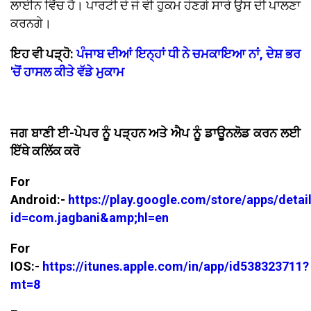
ਲਾਈਨ ਵਿੱਚ ਹੈ। ਪਾਰਟੀ ਦੇ ਜੋ ਵੀ ਹੁਕਮ ਹੋਣਗੇ ਸਾਰੇ ਉਸ ਦੀ ਪਾਲਣਾ
ਕਰਨਗੇ।
ਇਹ ਵੀ ਪੜ੍ਹੋ:
ਪੰਜਾਬ ਦੀਆਂ ਇਨ੍ਹਾਂ ਧੀ ਨੇ ਚਮਕਾਇਆ ਨਾਂ, ਦੇਸ਼ ਭਰ
'ਚੋਂ ਹਾਸਲ ਕੀਤੇ ਵੱਡੇ ਮੁਕਾਮ
ਜਗ ਬਾਣੀ ਈ-ਪੇਪਰ ਨੂੰ ਪੜ੍ਹਨ ਅਤੇ ਐਪ ਨੂੰ ਡਾਊਨਲੋਡ ਕਰਨ ਲਈ
ਇੱਥੇ ਕਲਿੱਕ ਕਰੋ
For
Android:-
https://play.google.com/store/apps/detai
id=com.jagbani&amp;hl=en
For
IOS:-
https://itunes.apple.com/in/app/id538323711?
mt=8