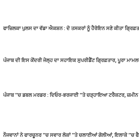
ਫਾਜ਼ਿਲਕਾ ਪੁਲਸ ਦਾ ਵੱਡਾ ਐਕਸ਼ਨ : ਦੋ ਤਸਕਰਾਂ ਨੂੰ ਹੈਰੋਇਨ ਸਣੇ ਕੀਤਾ ਗ੍ਰਿਫ਼
ਪੰਜਾਬ ਦੀ ਇਸ ਕੇਂਦਰੀ ਜੇਲ੍ਹ ਦਾ ਸਹਾਇਕ ਸੁਪਰੀਡੈਂਟ ਗ੍ਰਿਫ਼ਤਾਰ, ਪੂਰਾ ਮਾਮਲ
ਪੰਜਾਬ ''ਚ ਡਬਲ ਮਰਡਰ : ਦਿਓਰ-ਭਰਜਾਈ ''ਤੇ ਚੜ੍ਹਾਇਆ ਟਰੈਕਟਰ, ਜ਼ਮੀਨ ਦੇ
ਨੌਜਵਾਨਾਂ ਨੇ ਫਾਰਚੂਨਰ ''ਚ ਸਵਾਰ ਲੋਕਾਂ ''ਤੇ ਚਲਾਈਆਂ ਗੋਲੀਆਂ, ਇਲਾਕੇ ''ਚ 