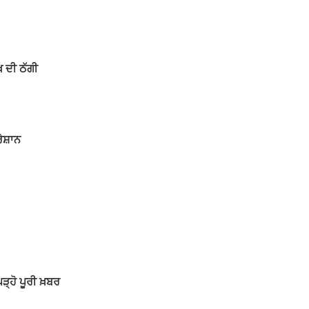
ਖ ਦੀ ਠੱਗੀ
ਰੇਸ਼ਾਨ
ਪੜ੍ਹੋ ਪੂਰੀ ਖ਼ਬਰ