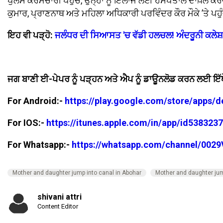
ਪੁਲਸ ਕਰਮਚਾਰੀ ਪਹੁੰਚੇ, ਉਨ੍ਹਾਂ ਨੂੰ ਇਲਾਜ ਲਈ ਹਸਪਤਾਲ ਦਾਖ਼ਲ ਕਰ
ਕੁਮਾਰ, ਪ੍ਰਾਣਨਾਥ ਅਤੇ ਮਹਿਲਾ ਅਧਿਕਾਰੀ ਪਰਵਿੰਦਰ ਕੌਰ ਮੌਕੇ ’ਤੇ ਪਹ
ਇਹ ਵੀ ਪੜ੍ਹੋ:
ਜਲੰਧਰ ਦੀ ਸਿਆਸਤ 'ਚ ਵੱਡੀ ਹਲਚਲ! ਅੰਦਰੂਨੀ ਕਲੇ
ਜਗ ਬਾਣੀ ਈ-ਪੇਪਰ ਨੂੰ ਪੜ੍ਹਨ ਅਤੇ ਐਪ ਨੂੰ ਡਾਊਨਲੋਡ ਕਰਨ ਲਈ ਇੱਥ
For Android:-
https://play.google.com/store/apps/
For IOS:-
https://itunes.apple.com/in/app/id53832
For Whatsapp:-
https://whatsapp.com/channel/00
Mother and daughter jump into canal in Abohar
Mother and daughter ju
shivani attri
Content Editor