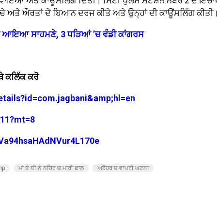
ਵਾਇਆ ਅਤੇ ਕਾਊਂਸਲਿੰਗ ਦਿੱਤੀ। ਸਿਟੀ ਪੁਲਸ ਸਟੇਸ਼ਨ ਨੰਬਰ 2 ਦੇ ਇੰਚਾ
ੁੰਚੇ ਅਤੇ ਔਰਤਾਂ ਦੇ ਬਿਆਨ ਦਰਜ ਕੀਤੇ ਅਤੇ ਉਨ੍ਹਾਂ ਦੀ ਕਾਊਂਸਲਿੰਗ ਕੀਤੀ
ਸ਼ ਆਇਆ ਸਾਹਮਣੇ, 3 ਧੜਿਆਂ ’ਚ ਵੰਡੀ ਕਾਂਗਰਸ
ੇ ਕਲਿੱਕ ਕਰੋ
details?id=com.jagbani&amp;hl=en
3711?mt=8
29Va94hsaHAdNVur4L170e
mp
ਮਾਂ ਤੇ ਧੀ ਨੇ ਨਹਿਰ ਚ ਮਾਰੀ ਛਾਲ
ਅਬੋਹਰ ਚ ਵਾਪਰੀ ਘਟਨਾ