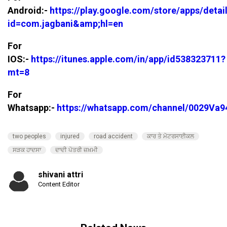
Android:-
https://play.google.com/store/apps/detai
id=com.jagbani&amp;hl=en
For
IOS:-
https://itunes.apple.com/in/app/id538323711?
mt=8
For
Whatsapp:-
https://whatsapp.com/channel/0029V
two peoples
injured
road accident
ਕਾਰ ਤੇ ਮੋਟਰਸਾਈਕਲ
ਸੜਕ ਹਾਦਸਾ
ਦਾਦੀ ਪੋਤਰੀ ਜ਼ਖ਼ਮੀ
shivani attri
Content Editor