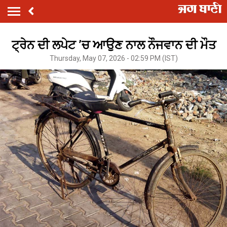
ਟ੍ਰੇਨ ਦੀ ਲਪੇਟ ’ਚ ਆਉਣ ਨਾਲ ਨੌਜਵਾਨ ਦੀ ਮੌਤ
Thursday, May 07, 2026 - 02:59 PM (IST)