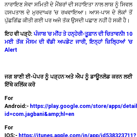
ਨਾਰਾਇਣ ਸੇਵਾ ਸਮਿਤੀ ਦੇ ਮੈਂਬਰਾਂ ਦੀ ਸਹਾਇਤਾ ਨਾਲ ਲਾਸ਼ ਨੂੰ ਸਿਵਲ
ਹਸਪਤਾਲ ਦੇ ਮੁਰਦਾਘਰ ’ਚ ਰਖਵਾਇਆ। ਆਸ-ਪਾਸ ਦੇ ਲੋਕਾਂ ਤੋਂ
ਪੁੱਛਗਿੱਛ ਕੀਤੀ ਗਈ ਪਰ ਅਜੇ ਤੱਕ ਉਸਦੀ ਪਛਾਣ ਨਹੀਂ ਹੋ ਸਕੀ ਹੈ।
ਇਹ ਵੀ ਪੜ੍ਹੋ:
ਪੰਜਾਬ 'ਚ ਮੀਂਹ ਤੇ ਹਨ੍ਹੇਰੀ-ਤੂਫ਼ਾਨ ਦੀ ਚਿਤਾਵਨੀ! 10
ਮਈ ਤੱਕ ਮੌਸਮ ਦੀ ਵੱਡੀ ਅਪਡੇਟ ਜਾਰੀ, ਇਨ੍ਹਾਂ ਜ਼ਿਲ੍ਹਿਆਂ 'ਚ
Alert
ਜਗ ਬਾਣੀ ਈ-ਪੇਪਰ ਨੂੰ ਪੜ੍ਹਨ ਅਤੇ ਐਪ ਨੂੰ ਡਾਊਨਲੋਡ ਕਰਨ ਲਈ
ਇੱਥੇ ਕਲਿੱਕ ਕਰੋ
For
Android:-
https://play.google.com/store/apps/detai
id=com.jagbani&amp;hl=en
For
IOS:-
https://itunes.apple.com/in/app/id538323711?