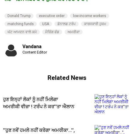
Donald Trump
executive order
low-income workers
matching funds
USA
ਡੋਨਾਲਡ ਟਰੰਪ
ਕਾਰਜਕਾਰੀ ਹੁਕਮ
ਘੱਟ ਆਮਦਨ ਵਾਲੇ ਕਮੇ
ਮੈਚਿੰਗ ਫੰਡ
ਅਮਰੀਕਾ
Vandana
Content Editor
Related News
ਹੁਣ ਇਨ੍ਹਾਂ ਲੋਕਾਂ ਨੂੰ ਨਹੀਂ ਮਿਲੇਗਾ
ਅਮਰੀਕੀ ਵੀਜ਼ਾ ! ਟਰੰਪ ਨੇ ਕਰ''ਤਾ ਐਲਾਨ
''ਹੁਣ ਨਵੇਂ ਹਮਲੇ ਨਹੀਂ ਕਰੇਗਾ ਅਮਰੀਕਾ...'',