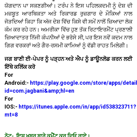
ਯੋਗਦਾਨ ਪਾ ਸਕਣਗੀਆਂ। ਟਰੰਪ ਨੇ ਇਸ ਪਹਿਲਕਦਮੀ ਨੂੰ ਦੇਸ਼ ਦੀ
ਮਜ਼ਬੂਤ ਆਰਥਿਕਤਾ ਅਤੇ ਰਿਕਾਰਡ ਰੁਜ਼ਗਾਰ ਦੇ ਮੌਕਿਆਂ ਨਾਲ
ਜੋੜਦਿਆਂ ਕਿਹਾ ਕਿ ਅੱਜ ਦੇਸ਼ ਵਿੱਚ ਕਿਸੇ ਵੀ ਸਮੇਂ ਨਾਲੋਂ ਜ਼ਿਆਦਾ ਲੋਕ
ਕੰਮ ਕਰ ਰਹੇ ਹਨ। ਅਮਰੀਕਾ ਵਿੱਚ ਹੁਣ ਤੱਕ ਰਿਟਾਇਰਮੈਂਟ ਪ੍ਰਣਾਲੀ
ਜ਼ਿਆਦਾਤਰ ਨਿੱਜੀ ਕੰਪਨੀਆਂ ਦੇ ਭਰੋਸੇ ਸੀ, ਪਰ ਇਸ ਨਵੇਂ ਕਦਮ ਨਾਲ
ਗਿਗ ਵਰਕਰਾਂ ਅਤੇ ਗੈਰ-ਰਸਮੀ ਕਾਮਿਆਂ ਨੂੰ ਵੱਡੀ ਰਾਹਤ ਮਿਲੇਗੀ।
ਜਗ ਬਾਣੀ ਈ-ਪੇਪਰ ਨੂੰ ਪੜ੍ਹਨ ਅਤੇ ਐਪ ਨੂੰ ਡਾਊਨਲੋਡ ਕਰਨ ਲਈ
ਇੱਥੇ ਕਲਿੱਕ ਕਰੋ
For
Android:-
https://play.google.com/store/apps/detai
id=com.jagbani&amp;hl=en
For
IOS:-
https://itunes.apple.com/in/app/id538323711?
mt=8
ਨੋਟ- ਇਸ ਖ਼ਬਰ ਬਾਰੇ ਕੁਮੈਂਟ ਕਰ ਦਿਓ ਰਾਏ।