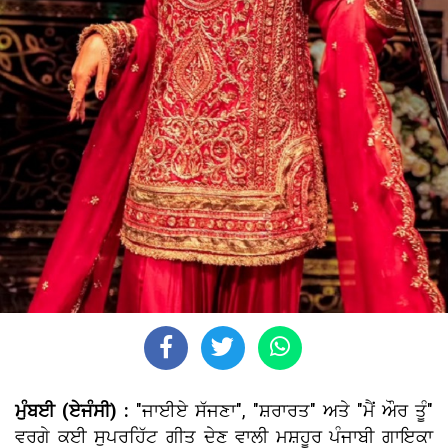
ਮੁੰਬਈ (ਏਜੰਸੀ) :
"ਜਾਈਏ ਸੱਜਣਾ", "ਸ਼ਰਾਰਤ" ਅਤੇ "ਮੈਂ ਔਰ ਤੂੰ"
ਵਰਗੇ ਕਈ ਸੁਪਰਹਿੱਟ ਗੀਤ ਦੇਣ ਵਾਲੀ ਮਸ਼ਹੂਰ ਪੰਜਾਬੀ ਗਾਇਕਾ