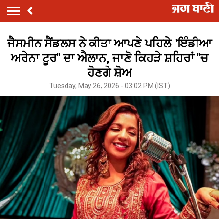
ਜੈਸਮੀਨ ਸੈਂਡਲਸ ਨੇ ਕੀਤਾ ਆਪਣੇ ਪਹਿਲੇ ''ਇੰਡੀਆ
ਅਰੇਨਾ ਟੂਰ'' ਦਾ ਐਲਾਨ, ਜਾਣੋ ਕਿਹੜੇ ਸ਼ਹਿਰਾਂ ''ਚ
ਹੋਣਗੇ ਸ਼ੋਅ
Tuesday, May 26, 2026 - 03:02 PM (IST)