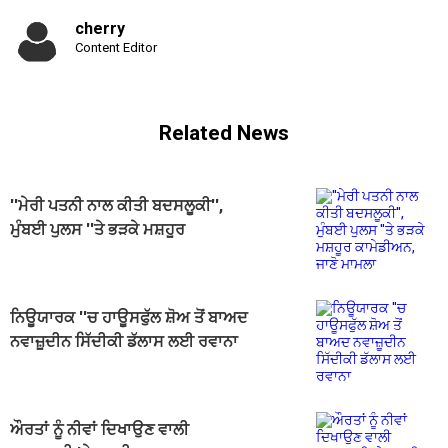
cherry
Content Editor
Related News
''ਮੇਰੀ ਪਤਨੀ ਨਾਲ ਕੀਤੀ ਬਦਸਲੂਕੀ'',
ਮੁੰਬਈ ਪੁਲਸ ''ਤੇ ਭੜਕੇ ਮਸ਼ਹੂਰ
ਕਾਮੇਡੀਅਨ, ਜਾਣੋ ਮਾਮਲਾ
ਨਿਊਯਾਰਕ ''ਚ ਹਾਊਸਫੁੱਲ ਸ਼ੋਅ ਤੋਂ ਬਾਅਦ
ਨਵਾਜ਼ੂਦੀਨ ਸਿੱਦੀਕੀ ਡੱਲਾਸ ਲਈ ਰਵਾਨਾ
ਔਰਤਾਂ ਨੂੰ ਨੀਵਾਂ ਦਿਖਾਉਣ ਵਾਲੀ