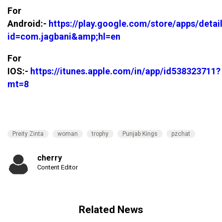
For
Android:-
https://play.google.com/store/apps/detai
id=com.jagbani&amp;hl=en
For
IOS:-
https://itunes.apple.com/in/app/id538323711?
mt=8
Preity Zinta
woman
trophy
Punjab Kings
pzchat
cherry
Content Editor
Related News