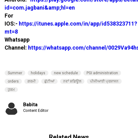
id=com.jagbani&amp;hl=en
For
IOS:-
https://itunes.apple.com/in/app/id538323711?
mt=8
Whatsapp
Channel:
https://whatsapp.com/channel/0029Va94
Summer
holidays
new schedule
PGI administration
orders
ਗਰਮੀ
ਛੁੱਟੀਆਂ
ਨਵਾਂ ਸ਼ਡਿਊਲ
ਪੀਜੀਆਈ ਪ੍ਰਸ਼ਾਸਨ
ਹੁਕਮ
Babita
Content Editor
Related News