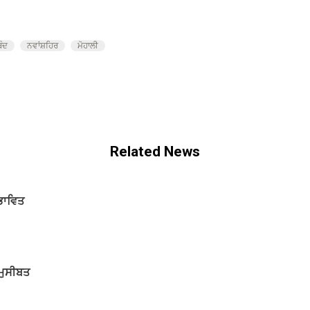
ਬੰਦ
ਨਵਾਂਸ਼ਹਿਰ
ਮੋਹਾਲੀ
Related News
ਰਭਾਵਿਤ
 ਮੁਸੀਬਤ