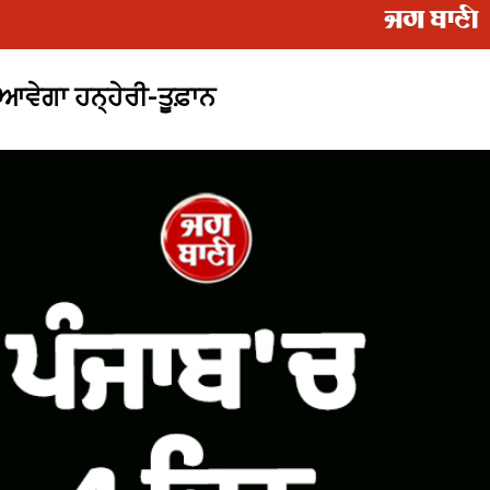
 ਆਵੇਗਾ ਹਨ੍ਹੇਰੀ-ਤੂਫ਼ਾਨ