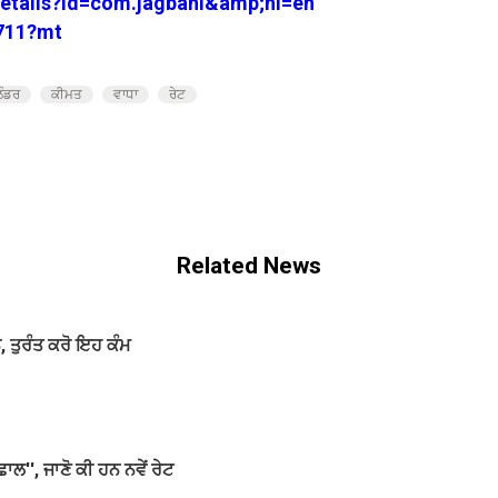
details?id=com.jagbani&amp;hl=en
3711?mt
ਲੰਡਰ
ਕੀਮਤ
ਵਾਧਾ
ਰੇਟ
Related News
ਨ, ਤੁਰੰਤ ਕਰੋ ਇਹ ਕੰਮ
ਾਲ'', ਜਾਣੋ ਕੀ ਹਨ ਨਵੇਂ ਰੇਟ