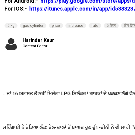
For Android:-
https://play.google.com/store/apps/
For IOS:-
https://itunes.apple.com/in/app/id53832
5 kg
gas cylinder
price
increase
rate
5 ਕਿੱਲੋ
ਗੈਸ ਸਿ
Harinder Kaur
Content Editor
...ਤਾਂ 16 ਅਗਸਤ ਤੋਂ ਨਹੀਂ ਮਿਲੇਗਾ LPG ਸਿਲੰਡਰ ! ਗਾਹਕਾਂ ਦੇ ਖੜਕਣ ਲੱਗੇ ਫੋ
ਮਹਿੰਗਾਈ ਨੇ ਤੋੜਿਆ ਲੱਕ: ਤੇਲ-ਦਾਲਾਂ ਤੋਂ ਬਾਅਦ ਹੁਣ ਦੁੱਧ-ਚੀਨੀ ਨੇ ਵੀ ਮਾਰੀ ''ਛ