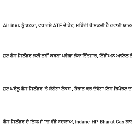
Airlines ਨੂੰ ਝਟਕਾ, ਵਧ ਗਏ ATF ਦੇ ਰੇਟ, ਮਹਿੰਗੀ ਹੋ ਸਕਦੀ ਹੈ ਹਵਾਈ ਯਾਤ
ਹੁਣ ਗੈਸ ਸਿਲੰਡਰ ਲਈ ਨਹੀਂ ਕਰਨਾ ਪਵੇਗਾ ਲੰਬਾ ਇੰਤਜ਼ਾਰ, ਇੰਡੀਅਨ ਆਇਲ ਨੇ 
ਹੁਣ ਘਰੇਲੂ ਗੈਸ ਸਿਲੰਡਰ 'ਤੇ ਲੱਗੇਗਾ ਟੈਕਸ , ਹੈਰਾਨ ਕਰ ਦੇਵੇਗਾ ਇਸ ਰਿਪੋਰਟ 
ਗੈਸ ਸਿਲੰਡਰ ਦੇ ਨਿਯਮਾਂ ''ਚ ਵੱਡੇ ਬਦਲਾਅ, Indane-HP-Bharat Gas ਗਾ