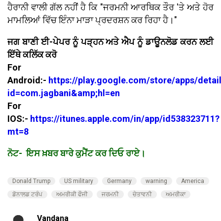
ਹੈਰਾਨੀ ਵਾਲੀ ਗੱਲ ਨਹੀਂ ਹੈ ਕਿ "ਜਰਮਨੀ ਆਰਥਿਕ ਤੌਰ 'ਤੇ ਅਤੇ ਹੋਰ
ਮਾਮਲਿਆਂ ਵਿੱਚ ਇੰਨਾ ਮਾੜਾ ਪ੍ਰਦਰਸ਼ਨ ਕਰ ਰਿਹਾ ਹੈ।"
ਜਗ ਬਾਣੀ ਈ-ਪੇਪਰ ਨੂੰ ਪੜ੍ਹਨ ਅਤੇ ਐਪ ਨੂੰ ਡਾਊਨਲੋਡ ਕਰਨ ਲਈ
ਇੱਥੇ ਕਲਿੱਕ ਕਰੋ
For
Android:-
https://play.google.com/store/apps/detai
id=com.jagbani&amp;hl=en
For
IOS:-
https://itunes.apple.com/in/app/id538323711?
mt=8
ਨੋਟ- ਇਸ ਖ਼ਬਰ ਬਾਰੇ ਕੁਮੈਂਟ ਕਰ ਦਿਓ ਰਾਏ।
Donald Trump
US military
Germany
warning
America
ਡੋਨਾਲਡ ਟਰੰਪ
ਅਮਰੀਕੀ ਫੌਜੀ
ਜਰਮਨੀ
ਚੇਤਾਵਨੀ
ਅਮਰੀਕਾ
Vandana