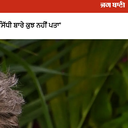
ਿੱਧੀ ਬਾਰੇ ਕੁਝ ਨਹੀਂ ਪਤਾ''