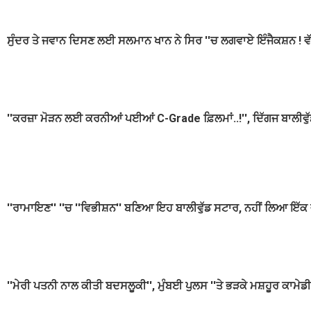
ਸੁੰਦਰ ਤੇ ਜਵਾਨ ਦਿਸਣ ਲਈ ਸਲਮਾਨ ਖਾਨ ਨੇ ਸਿਰ ''ਚ ਲਗਵਾਏ ਇੰਜੈਕਸ਼ਨ ! ਵੱ
''ਕਰਜ਼ਾ ਮੋੜਨ ਲਈ ਕਰਨੀਆਂ ਪਈਆਂ C-Grade ਫ਼ਿਲਮਾਂ..!'', ਦਿੱਗਜ ਬਾਲੀਵੁੱ
''ਰਾਮਾਇਣ'' ''ਚ ''ਵਿਭੀਸ਼ਨ'' ਬਣਿਆ ਇਹ ਬਾਲੀਵੁੱਡ ਸਟਾਰ, ਨਹੀਂ ਲਿਆ ਇੱਕ 
''ਮੇਰੀ ਪਤਨੀ ਨਾਲ ਕੀਤੀ ਬਦਸਲੂਕੀ'', ਮੁੰਬਈ ਪੁਲਸ ''ਤੇ ਭੜਕੇ ਮਸ਼ਹੂਰ ਕਾਮੇ