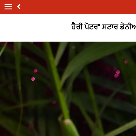
ਹੈਰੀ ਪੋਟਰ'' ਸਟਾਰ ਡੇਨੀਅਲ