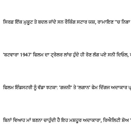
ਸਿਰਫ਼ ਇੱਕ ਮੁਕੂਟ ਤੇ ਬਦਲ ਜਾਂਦੇ ਸਨ ਰੌਕਿੰਗ ਸਟਾਰ ਯਸ਼, ਰਾਮਾਇਣ ''ਚ ਨਿ
'ਬਟਵਾਰਾ 1947' ਫਿਲਮ ਦਾ ਟ੍ਰੇਲਰ ਲਾਂਚ ਹੁੰਦੇ ਹੀ ਰੋਣ ਲੱਗ ਪਏ ਸਨੀ ਦਿਓਲ, ਰ
ਫਿਲਮ ਇੰਡਸਟਰੀ ਨੂੰ ਵੱਡਾ ਝਟਕਾ: 'ਗਜਨੀ' ਤੇ 'ਲਗਾਨ' ਫੇਮ ਦਿੱਗਜ ਅਦਾਕਾਰ ਪ
ਬਿਨਾਂ ਵਿਆਹ ਮਾਂ ਬਣਨਾ ਚਾਹੁੰਦੀ ਹੈ ਇਹ ਮਸ਼ਹੂਰ ਅਦਾਕਾਰਾ, ਰਿਐਲਿਟੀ ਸ਼ੋਅ '