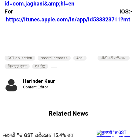
id=com.jagbani&amp;hl=en
For IOS:-
https://itunes.apple.com/in/app/id538323711?mt
GST collection
record increase
April
ਜੀਐੱਸਟੀ ਕੁਲੈਕਸ਼ਨ
ਰਿਕਾਰਡ ਵਾਧਾ
ਅਪ੍ਰੈਲ
Harinder Kaur
Content Editor
Related News
ਜੁਲਾਈ ''ਚ GST ਕੁਲੈਕਸ਼ਨ 15.4% ਵਧ