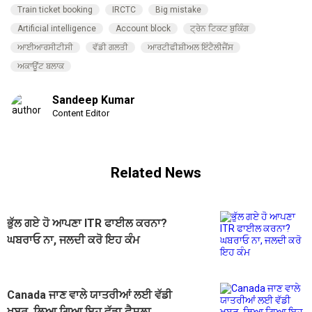
Train ticket booking
IRCTC
Big mistake
Artificial intelligence
Account block
ਟ੍ਰੇਨ ਟਿਕਟ ਬੁਕਿੰਗ
ਆਈਆਰਸੀਟੀਸੀ
ਵੱਡੀ ਗਲਤੀ
ਆਰਟੀਫੀਸ਼ੀਅਲ ਇੰਟੈਲੀਜੈਂਸ
ਅਕਾਊਂਟ ਬਲਾਕ
Sandeep Kumar
Content Editor
Related News
ਭੁੱਲ ਗਏ ਹੋ ਆਪਣਾ ITR ਫਾਈਲ ਕਰਨਾ?
ਘਬਰਾਓ ਨਾ, ਜਲਦੀ ਕਰੋ ਇਹ ਕੰਮ
Canada ਜਾਣ ਵਾਲੇ ਯਾਤਰੀਆਂ ਲਈ ਵੱਡੀ
ਖ਼ਬਰ, ਲਿਆ ਗਿਆ ਇਹ ਵੱਡਾ ਫ਼ੈਸਲਾ