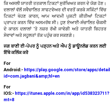
ਕਿ ਅਸਲੀ ਯਾਤਰੀ ਤਤਕਾਲ ਟਿਕਟਾਂ ਸੁਰੱਖਿਅਤ ਕਰਨ ਦੇ ਯੋਗ ਹੋਣ।
ਦਲਾਲਾਂ ਵੱਲੋਂ ਸਵੈਚਾਲਿਤ ਸਾਫਟਵੇਅਰ ਦੀ ਵਰਤੋਂ ਕਰਕੇ ਸਕਿੰਟਾਂ ਵਿੱਚ
ਟਿਕਟਾਂ ਖੋਹਣ ਕਾਰਨ, ਆਮ ਆਦਮੀ ਪੁਸ਼ਟੀ ਕੀਤੀਆਂ ਟਿਕਟਾਂ
ਪ੍ਰਾਪਤ ਕਰਨ ਵਿੱਚ ਅਸਮਰੱਥ ਸੀ। ਹੁਣ ਏਆਈ-ਸੰਚਾਲਿਤ ਚੌਕਸੀ
ਦੇ ਕਾਰਨ ਦਲਾਲਾਂ 'ਤੇ ਨਜ਼ਰ ਰੱਖੀ ਜਾਵੇਗੀ ਅਤੇ ਯਾਤਰੀ ਬਿਹਤਰ
ਸੇਵਾਵਾਂ ਅਤੇ ਸਹੂਲਤਾਂ ਤੱਕ ਪਹੁੰਚ ਕਰ ਸਕਣਗੇ।
ਜਗ ਬਾਣੀ ਈ-ਪੇਪਰ ਨੂੰ ਪੜ੍ਹਨ ਅਤੇ ਐਪ ਨੂੰ ਡਾਊਨਲੋਡ ਕਰਨ ਲਈ
ਇੱਥੇ ਕਲਿੱਕ ਕਰੋ
For
Android:-
https://play.google.com/store/apps/detai
id=com.jagbani&amp;hl=en
For
IOS:-
https://itunes.apple.com/in/app/id538323711?
mt=8