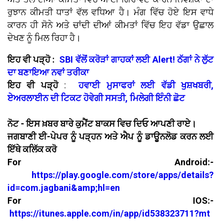
ਰੁਝਾਨ ਕੀਮਤੀ ਧਾਤਾਂ ਵੱਲ ਵਧਿਆ ਹੈ। ਮੰਗ ਵਿੱਚ ਹੋਏ ਇਸ ਵਾਧੇ
ਕਾਰਨ ਹੀ ਸੋਨੇ ਅਤੇ ਚਾਂਦੀ ਦੀਆਂ ਕੀਮਤਾਂ ਵਿੱਚ ਇਹ ਵੱਡਾ ਉਛਾਲ
ਦੇਖਣ ਨੂੰ ਮਿਲ ਰਿਹਾ ਹੈ।
ਇਹ ਵੀ ਪੜ੍ਹੋ :
SBI ਵੱਲੋਂ ਕਰੋੜਾਂ ਗਾਹਕਾਂ ਲਈ Alert! ਠੱਗਾਂ ਨੇ ਲੁੱਟ
ਦਾ ਬਣਾਇਆ ਨਵਾਂ ਤਰੀਕਾ
ਇਹ ਵੀ ਪੜ੍ਹੋ
:
ਹਵਾਈ ਮੁਸਾਫਰਾਂ ਲਈ ਵੱਡੀ ਖੁਸ਼ਖਬਰੀ,
ਏਅਰਲਾਈਨ ਦੀ ਟਿਕਟ ਹੋਵੇਗੀ ਸਸਤੀ, ਮਿਲੇਗੀ ਇੰਨੀ ਛੋਟ
ਨੋਟ - ਇਸ ਖ਼ਬਰ ਬਾਰੇ ਕੁਮੈਂਟ ਬਾਕਸ ਵਿਚ ਦਿਓ ਆਪਣੀ ਰਾਏ।
ਜਗਬਾਣੀ ਈ-ਪੇਪਰ ਨੂੰ ਪੜ੍ਹਨ ਅਤੇ ਐਪ ਨੂੰ ਡਾਊਨਲੋਡ ਕਰਨ ਲਈ
ਇੱਥੇ ਕਲਿੱਕ ਕਰੋ
For Android:-
https://play.google.com/store/apps/details?
id=com.jagbani&amp;hl=en
For IOS:-
https://itunes.apple.com/in/app/id538323711?mt