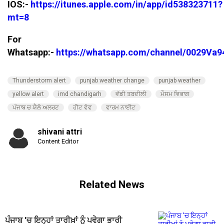
IOS:-
https://itunes.apple.com/in/app/id538323711?
mt=8
For
Whatsapp:-
https://whatsapp.com/channel/0029V
Thunderstorm alert
punjab weather change
punjab weather
yellow alert
imd chandigarh
ਵੱਡੀ ਤਬਦੀਲੀ
ਮੌਸਮ ਵਿਭਾਗ
ਪੰਜਾਬ ਚ ਯੈਲੋ ਅਲਰਟ
ਹੀਟ ਵੇਵ
ਵਾਰਮ ਨਾਈਟ
shivani attri
Content Editor
Related News
ਪੰਜਾਬ 'ਚ ਇਨ੍ਹਾਂ ਤਾਰੀਖ਼ਾਂ ਨੂੰ ਪਵੇਗਾ ਭਾਰੀ