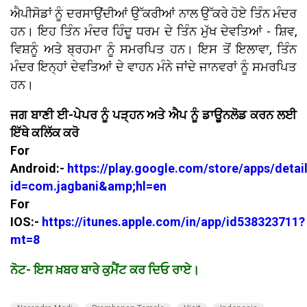
ਐਪੀਸੋਡਾਂ ਨੂੰ ਦਰਸਾਉਂਦੀਆਂ ਉੱਕਰੀਆਂ ਨਾਲ ਉੱਕਰੇ ਹੋਏ ਤਿੰਨ ਮੰਦਰ
ਹਨ। ਇਹ ਤਿੰਨ ਮੰਦਰ ਹਿੰਦੂ ਧਰਮ ਦੇ ਤਿੰਨ ਮੁੱਖ ਦੇਵਤਿਆਂ - ਸ਼ਿਵ,
ਵਿਸ਼ਨੂੰ ਅਤੇ ਬ੍ਰਹਮਾ ਨੂੰ ਸਮਰਪਿਤ ਹਨ। ਇਸ ਤੋਂ ਇਲਾਵਾ, ਤਿੰਨ
ਮੰਦਰ ਇਨ੍ਹਾਂ ਦੇਵਤਿਆਂ ਦੇ ਵਾਹਨ ਮੰਨੇ ਜਾਂਦੇ ਜਾਨਵਰਾਂ ਨੂੰ ਸਮਰਪਿਤ
ਹਨ।
ਜਗ ਬਾਣੀ ਈ-ਪੇਪਰ ਨੂੰ ਪੜ੍ਹਨ ਅਤੇ ਐਪ ਨੂੰ ਡਾਊਨਲੋਡ ਕਰਨ ਲਈ
ਇੱਥੇ ਕਲਿੱਕ ਕਰੋ
For
Android:-
https://play.google.com/store/apps/detai
id=com.jagbani&amp;hl=en
For
IOS:-
https://itunes.apple.com/in/app/id538323711?
mt=8
ਨੋਟ- ਇਸ ਖ਼ਬਰ ਬਾਰੇ ਕੁਮੈਂਟ ਕਰ ਦਿਓ ਰਾਏ।