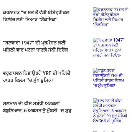
ਕਰਨਾਟਕ ''ਚ ਸਭ ਤੋਂ ਵੱਡੀ ਥੀਏਟ੍ਰੀਕਲ
ਰਿਲੀਜ਼ ਲਈ ਤਿਆਰ ''ਟੌਕਸਿਕ''
''ਬਟਵਾਰਾ 1947'' ਦੀ ਪ੍ਰਮੋਸ਼ਨ ਲਈ
ਪਹਿਲੀ ਵਾਰ ਪਟਨਾ ਜਾਣਗੇ ਸੰਨੀ ਦਿਓਲ
ਵਰੁਣ ਧਵਨ ਨਿਭਾਉਣਗੇ YRF ਦੀ ਪਹਿਲੀ
ਹਾਰਰ ਫਿਲਮ ''ਚ ਮੁੱਖ ਭੂਮਿਕਾ
ਸਲਮਾਨ ਦੀ ਫੀਸ ਸਬੰਧੀ ਅਟਕਲਾਂ
ਬੇਬੁਨਿਆਦ; 6 ਅਗਸਤ ਨੂੰ ਮੁੰਬਈ ''ਚ ਸ਼ੁਰੂ
ਹੋਵੇਗੀ SVC63 ਦੀ ਸ਼ੂਟਿੰਗ