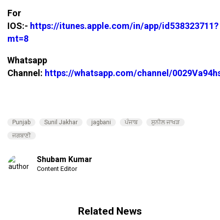
For
IOS:-
https://itunes.apple.com/in/app/id538323711?
mt=8
Whatsapp
Channel:
https://whatsapp.com/channel/0029Va94
Punjab
Sunil Jakhar
jagbani
ਪੰਜਾਬ
ਸੁਨੀਲ ਜਾਖੜ
ਜਗਬਾਣੀ
Shubam Kumar
Content Editor
Related News