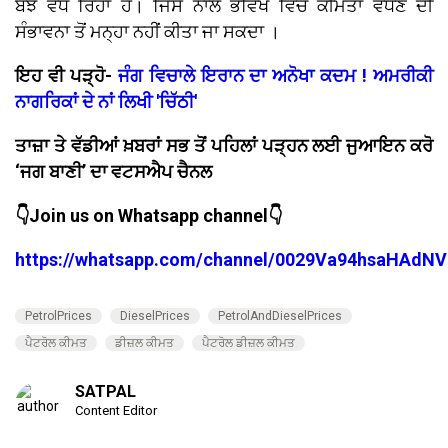
ਬੋਝ ਵਧ ਰਿਹਾ ਹੈ। ਜਿਸ ਨਾਲ ਭਵਿੱਖ ਵਿੱਚ ਕੀਮਤਾਂ ਵਧਣ ਦੀ
ਸੰਭਾਵਨਾ ਤੋਂ ਮਨ੍ਹਾ ਨਹੀਂ ਕੀਤਾ ਜਾ ਸਕਦਾ ।
ਇਹ ਵੀ ਪੜ੍ਹੋ-
ਜੰਗ ਵਿਚਾਲੇ ਇਰਾਨ ਦਾ ਅਨੋਖਾ ਕਦਮ ! ਅਮਰੀਕੀ
ਨਾਗਰਿਕਾਂ ਦੇ ਨਾਂ ਲਿਖੀ 'ਚਿੱਠੀ'
ਤਾਜ਼ਾ ਤੇ ਵੱਡੀਆਂ ਖ਼ਬਰਾਂ ਸਭ ਤੋਂ ਪਹਿਲਾਂ ਪੜ੍ਹਨ ਲਈ ਜੁਆਇਨ ਕਰੋ
‘ਜਗ ਬਾਣੀ’ ਦਾ ਵਟਸਐਪ ਚੈਨਲ
👇Join us on Whatsapp channel👇
https://whatsapp.com/channel/0029Va94hsaHAdNV
PetrolPrices
DieselPrices
PetrolAndDieselPrices
ਪੈਟਰੋਲ ਕੀਮਤ
ਡੀਜ਼ਲ ਕੀਮਤ
ਪੈਟਰੋਲ ਡੀਜ਼ਲ ਕੀਮਤ
SATPAL
Content Editor