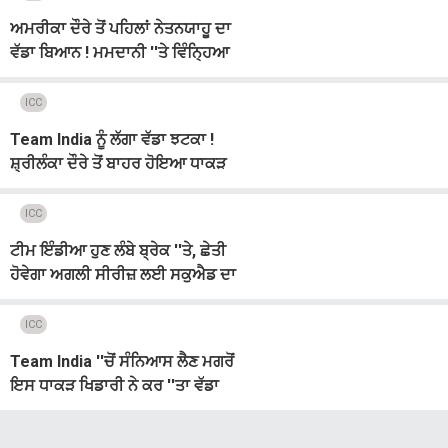
ਅਮਰੀਕਾ ਦੌਰੇ ਤੋਂ ਪਹਿਲਾਂ ਨੇਤਨਯਾਹੂ ਦਾ
ਵੱਡਾ ਬਿਆਨ ! ਮਮਦਾਨੀ ''ਤੇ ਵਿੰਨ੍ਹਿਆ
ਤਿੱਖਾ ਨਿਸ਼ਾਨਾ
ICC
Team India ਨੂੰ ਲੱਗਾ ਵੱਡਾ ਝਟਕਾ !
ਸ਼੍ਰੀਲੰਕਾ ਦੌਰੇ ਤੋਂ ਬਾਹਰ ਹੋਇਆ ਧਾਕੜ
ਖਿਡਾਰੀ
ICC
ਟੀਮ ਇੰਡੀਆ ਹੁਣ ਲੰਬੇ ਬ੍ਰੇਕ ''ਤੇ, ਛੇਤੀ
ਹੋਵੇਗਾ ਅਗਲੀ ਸੀਰੀਜ਼ ਲਈ ਸਕੁਐਡ ਦਾ
ਐਲਾਨ
ICC
Team India ''ਚੋਂ ਸੰਨਿਆਸ ਲੈਣ ਮਗਰੋਂ
ਇਸ ਧਾਕੜ ਖਿਡਾਰੀ ਨੇ ਕਰ ''ਤਾ ਵੱਡਾ
ਧਮਾਕਾ