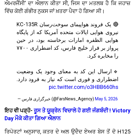
ਐਮਰਜੈਂਸੀ' ਦਾ ਐਲਾਨ ਕੀਤਾ ਸੀ, ਜਿਸ ਦਾ ਮਤਲਬ ਹੈ ਕਿ ਜਹਾਜ਼
ਵਿੱਚ ਕੋਈ ਗੰਭੀਰ ਨੁਕਸ ਜਾਂ ਖ਼ਤਰਾ ਪੈਦਾ ਹੋ ਗਿਆ ਸੀ।
🔴 یک فروند هواپیمای سوخت‌رسان KC-135R
نیروی هوایی ایالات متحده آمریکا که از پایگاه
هوایی الظفره امارات برخاسته بود، در حین
پرواز بر فراز خلیج فارس، کد اضطراری ۷۷۰۰
را مخابره کرد.
🔹ارسال این کد به معنای وجود یک وضعیت
اضطراری و فوری است که نیاز به فرود دارد.
pic.twitter.com/o3HBB660hs
— خبرگزاری فارس (@FarsNews_Agency)
May 5, 2026
ਇਹ ਵੀ ਪੜ੍ਹੋ-
ਰੂਸ ਤੇ ਯੂਕ੍ਰੇਨ ਵਿਚਾਲੇ ਹੋ ਗਈ ਜੰਗਬੰਦੀ ! Victory
Day ਮੌਕੇ ਕੀਤਾ ਗਿਆ ਐਲਾਨ
ਰਿਪੋਰਟਾਂ ਅਨੁਸਾਰ, ਕਤਰ ਦੇ ਅਲ ਉਦੈਦ ਏਅਰ ਬੇਸ ਤੋਂ ਦੋ H125