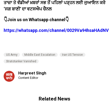
ਤਾਜ਼ਾ ਤੇ ਵੱਡੀਆਂ ਖ਼ਬਰਾਂ ਸਭ ਤੋਂ ਪਹਿਲਾਂ ਪੜ੍ਹਨ ਲਈ ਜੁਆਇਨ ਕਰੋ
‘ਜਗ ਬਾਣੀ’ ਦਾ ਵਟਸਐਪ ਚੈਨਲ
👇Join us on Whatsapp channel👇
https://whatsapp.com/channel/0029Va94hsaHAdNV
US Army
Middle East Escalation
Iran US Tension
Stratotanker Vanished
Harpreet SIngh
Content Editor
Related News