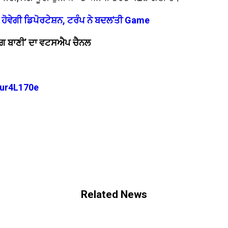
਼ ਹੋਵੇਗੀ ਡਿਪੋਰਟੇਸ਼ਨ, ਟਰੰਪ ਨੇ ਬਦਲ'ਤੀ Game
 ‘ਜਗ ਬਾਣੀ’ ਦਾ ਵਟਸਐਪ ਚੈਨਲ
ur4L170e
Related News