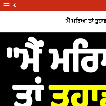
''ਮੈਂ ਮਰਿਆ ਤਾਂ ਤੁਹਾ