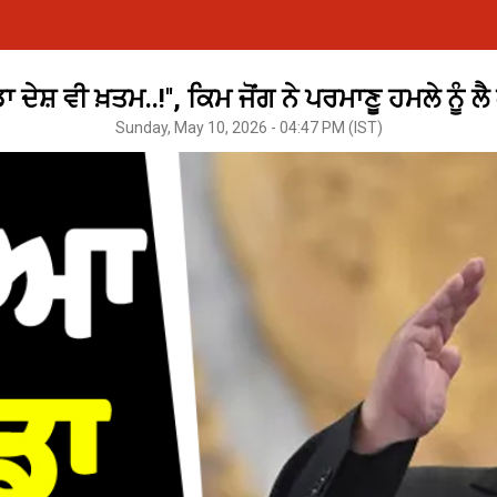
ਡਾ ਦੇਸ਼ ਵੀ ਖ਼ਤਮ..!'', ਕਿਮ ਜੋਂਗ ਨੇ ਪਰਮਾਣੂ ਹਮਲੇ ਨੂੰ 
Sunday, May 10, 2026 - 04:47 PM (IST)