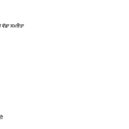
ੈ ਵੱਡਾ ਸਮਝੌਤਾ
ਨੀ