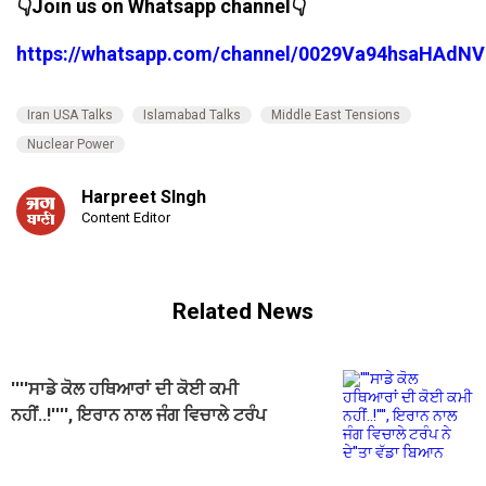
👇Join us on Whatsapp channel👇
https://whatsapp.com/channel/0029Va94hsaHAdNV
Iran USA Talks
Islamabad Talks
Middle East Tensions
Nuclear Power
Harpreet SIngh
Content Editor
Related News
''''ਸਾਡੇ ਕੋਲ ਹਥਿਆਰਾਂ ਦੀ ਕੋਈ ਕਮੀ
ਨਹੀਂ..!'''', ਇਰਾਨ ਨਾਲ ਜੰਗ ਵਿਚਾਲੇ ਟਰੰਪ
ਨੇ ਦੇ''ਤਾ ਵੱਡਾ ਬਿਆਨ