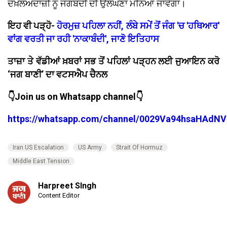
ਦਖ਼ਲਅੰਦਾਜ਼ੀ ਨੂੰ ਜੰਗਬੰਦੀ ਦੀ ਉਲੰਘਣਾ ਮੰਨਿਆ ਜਾਵੇਗਾ।
ਇਹ ਵੀ ਪੜ੍ਹੋ-
ਹੋਰਮੁਜ਼ ਪਹਿਲਾ ਨਹੀਂ, ਲੰਬੇ ਸਮੇਂ ਤੋਂ ਜੰਗ 'ਚ 'ਹਥਿਆਰ'
ਵਾਂਗ ਵਰਤੀ ਜਾ ਰਹੀ 'ਨਾਕਾਬੰਦੀ', ਜਾਣੋ ਇਤਿਹਾਸ
ਤਾਜ਼ਾ ਤੇ ਵੱਡੀਆਂ ਖ਼ਬਰਾਂ ਸਭ ਤੋਂ ਪਹਿਲਾਂ ਪੜ੍ਹਨ ਲਈ ਜੁਆਇਨ ਕਰੋ
‘ਜਗ ਬਾਣੀ’ ਦਾ ਵਟਸਐਪ ਚੈਨਲ
👇Join us on Whatsapp channel👇
https://whatsapp.com/channel/0029Va94hsaHAdNV
Iran US Escalation
US Army
Strait Of Hormuz
Middle East Tension
Harpreet SIngh
Content Editor