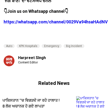
‘ਜਗ ਬਾਣੀ’ ਦਾ ਵਟਸਐਪ ਚੈਨਲ
👇Join us on Whatsapp channel👇
https://whatsapp.com/channel/0029Va94hsaHAdNV
Auto
KPK Hospitals
Emergency
Big Incident
Harpreet SIngh
Content Editor
Related News
ਪਾਕਿਸਤਾਨ ''ਚ ਵਿਗੜਦੇ ਜਾ ਰਹੇ ਹਾਲਾਤ !
8 ਲੋਕ ਅਚਾਨਕ ਹੋ ਗਏ ਲਾਪਤਾ