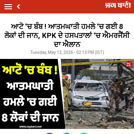
ਆਟੋ ''ਚ ਬੰਬ ! ਆਤਮਘਾਤੀ ਹਮਲੇ ''ਚ ਗਈ 8
ਲੋਕਾਂ ਦੀ ਜਾਨ, KPK ਦੇ ਹਸਪਤਾਲਾਂ ''ਚ ਐਮਰਜੈਂਸੀ
ਦਾ ਐਲਾਨ
Tuesday, May 12, 2026 - 02:13 PM (IST)