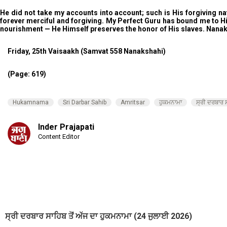
He did not take my accounts into account; such is His forgiving na
forever merciful and forgiving. My Perfect Guru has bound me to Him
nourishment — He Himself preserves the honor of His slaves. Nanak is fo
Friday, 25th Vaisaakh (Samvat 558 Nanakshahi)
(Page: 619)
Hukamnama
Sri Darbar Sahib
Amritsar
ਹੁਕਮਨਾਮਾ
ਸ੍ਰੀ ਦਰਬਾਰ 
Inder Prajapati
Content Editor
ਸ੍ਰੀ ਦਰਬਾਰ ਸਾਹਿਬ ਤੋਂ ਅੱਜ ਦਾ ਹੁਕਮਨਾਮਾ (24 ਜੁਲਾਈ 2026)