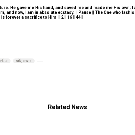
ture. He gave me His hand, and saved me and made me His own; forev
, and now, I am in absolute ecstasy. || Pause || The One who fashio
rever a sacrifice to Him. || 2 || 16 || 44 ||
ਸਾਹਿਬ
ਅੰਮ੍ਰਿਤਸਰ
Related News