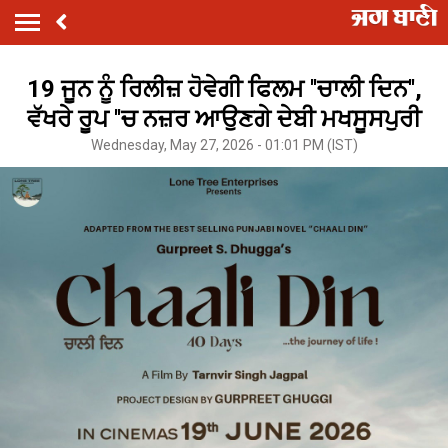
19 ਜੂਨ ਨੂੰ ਰਿਲੀਜ਼ ਹੋਵੇਗੀ ਫਿਲਮ ''ਚਾਲੀ ਦਿਨ'',
ਵੱਖਰੇ ਰੂਪ ''ਚ ਨਜ਼ਰ ਆਉਣਗੇ ਦੇਬੀ ਮਖਸੂਸਪੁਰੀ
Wednesday, May 27, 2026 - 01:01 PM (IST)