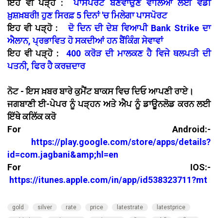
ਇਹ ਵੀ ਪੜ੍ਹੋ :
ਪਾਸਪੋਰਟ ਬਣਵਾਉਣ ਵਾਲਿਆਂ ਲਈ ਵੱਡੀ
ਖ਼ੁਸ਼ਖ਼ਬਰੀ! ਹੁਣ ਸਿਰਫ਼ 5 ਦਿਨਾਂ 'ਚ ਮਿਲੇਗਾ ਪਾਸਪੋਰਟ
ਇਹ ਵੀ ਪੜ੍ਹੋ :
ਦੋ ਦਿਨ ਦੀ ਦੇਸ਼ ਵਿਆਪੀ Bank Strike ਦਾ
ਐਲਾਨ, ਪ੍ਰਭਾਵਿਤ ਹੋ ਸਕਦੀਆਂ ਹਨ ਬੈਂਕਿੰਗ ਸੇਵਾਵਾਂ
ਇਹ ਵੀ ਪੜ੍ਹੋ :
400 ਕਰੋੜ ਦੀ ਮਾਲਕਣ ਹੈ ਵਿਜੇ ਥਲਪਤੀ ਦੀ
ਪਤਨੀ, ਫਿਰ ਹੈ ਕਰਜ਼ਦਾਰ
ਨੋਟ - ਇਸ ਖ਼ਬਰ ਬਾਰੇ ਕੁਮੈਂਟ ਬਾਕਸ ਵਿਚ ਦਿਓ ਆਪਣੀ ਰਾਏ।
ਜਗਬਾਣੀ ਈ-ਪੇਪਰ ਨੂੰ ਪੜ੍ਹਨ ਅਤੇ ਐਪ ਨੂੰ ਡਾਊਨਲੋਡ ਕਰਨ ਲਈ
ਇੱਥੇ ਕਲਿੱਕ ਕਰੋ
For Android:-
https://play.google.com/store/apps/details?
id=com.jagbani&amp;hl=en
For IOS:-
https://itunes.apple.com/in/app/id538323711?mt
gold
silver
rate
price
latestrate
latestprice